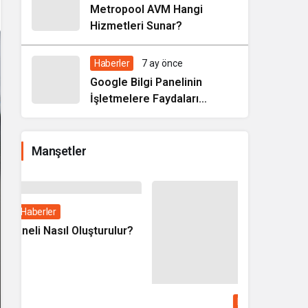
Metropool AVM Hangi
Hizmetleri Sunar?
Haberler
7 ay önce
Google Bilgi Panelinin
İşletmelere Faydaları
Nelerdir?
Manşetler
Haberler
ur?
Google Bilgi Paneli Nedir?
1
2
3
4
5