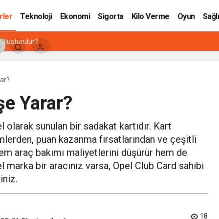
rler
Teknoloji
Ekonomi
Sigorta
Kilo Verme
Oyun
Sağl
 Oluşturulur?
rar?
şe Yarar?
l olarak sunulan bir sadakat kartıdır. Kart
rimlerden, puan kazanma fırsatlarından ve çeşitli
, hem araç bakımı maliyetlerini düşürür hem de
l marka bir aracınız varsa, Opel Club Card sahibi
iniz.
18