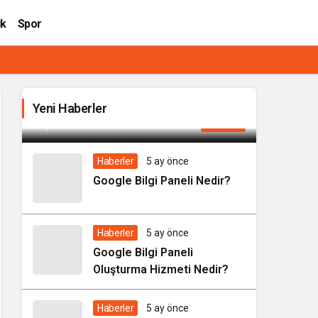
ık
Spor
Google Bilgi Paneli Nasıl Oluşturulur?
Yeni Haberler
5 ay önce
Haberler
Haberler
5 ay önce
Google Bilgi Paneli Nedir?
Haberler
5 ay önce
Google Bilgi Paneli
Oluşturma Hizmeti Nedir?
Haberler
5 ay önce