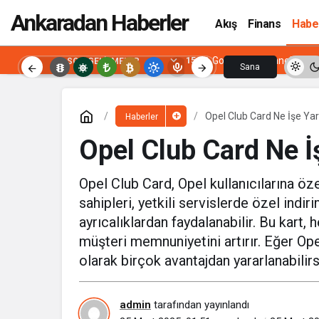
Ankaradan Haberler
Akış
Finans
Habe
15:26
Google Bilgi Paneli Nasıl
SON GELIŞMELER
Sana
Özel
Opel Club Card Ne İşe Ya
Haberler
Opel Club Card Ne İ
Opel Club Card, Opel kullanıcılarına öze
sahipleri, yetkili servislerde özel indi
ayrıcalıklardan faydalanabilir. Bu kart
müşteri memnuniyetini artırır. Eğer Ope
olarak birçok avantajdan yararlanabilirs
admin
tarafından yayınlandı