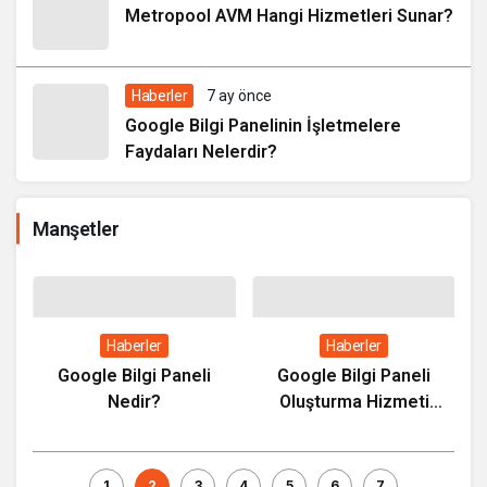
Metropool AVM Hangi Hizmetleri Sunar?
Haberler
7 ay önce
Google Bilgi Panelinin İşletmelere
Faydaları Nelerdir?
Manşetler
Haberler
Haberler
Google Bilgi Paneli
Google Bilgi Paneli
Nedir?
Oluşturma Hizmeti
Nedir?
ıl
1
2
3
4
5
6
7