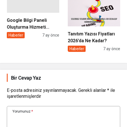
Google Bilgi Paneli
Oluşturma Hizmeti
Tanıtım Yazısı Fiyatları
Almadan Önce Dikkat
Haberler
7 ay önce
2026’da Ne Kadar?
Edilmesi Gerekenler
Haberler
7 ay önce
Bir Cevap Yaz
E-posta adresiniz yayınlanmayacak.
Gerekli alanlar
*
ile
işaretlenmişlerdir
Yorumunuz
*