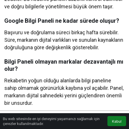
ve doğru bilgilerle yönetilmesi büyük önem taşır.
Google Bilgi Paneli ne kadar sürede oluşur?
Başvuru ve doğrulama süreci birkaç hafta sürebilir.
Süre, markanın dijital varlıkları ve sunulan kaynakların
doğruluğuna göre değişkenlik gösterebilir.
Bilgi Paneli olmayan markalar dezavantajlı mı
olur?
Rekabetin yoğun olduğu alanlarda bilgi paneline
sahip olmamak görünürlük kaybına yol açabilir. Panel,
markanın dijital sahnedeki yerini güçlendiren önemli
bir unsurdur.
Bu web sitesinde en iyi deneyimi yaşamanızı sağlamak için
Kabul
Tamamen
Anasayfa
Akış
Eczaneler
Trafik
çerezler kullanılmaktadır.