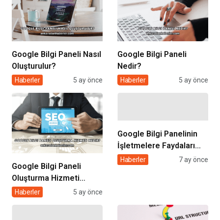
Google Bilgi Paneli Nasıl
Google Bilgi Paneli
Oluşturulur?
Nedir?
Haberler
5 ay önce
Haberler
5 ay önce
Google Bilgi Panelinin
İşletmelere Faydaları
Nelerdir?
Haberler
7 ay önce
Google Bilgi Paneli
Oluşturma Hizmeti
Nedir?
Haberler
5 ay önce