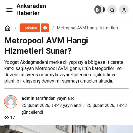
Ankaradan
Google Bilgi Panelinin İşletmelere Faydaları
Haberler
Nelerdir?
Paylaş
Yorum Yap
Metropool AVM Hangi Hizmetleri
Haberler
Sunar?
Metropool AVM Hangi
Hizmetleri Sunar?
Yozgat Akdağmadeni merkezli yapısıyla bölgesel ticarete
katkı sağlayan Metropool AVM, geniş ürün kategorileri ve
düzenli alışveriş ortamıyla ziyaretçilerine erişilebilir ve
planlı bir alışveriş deneyimi sunmayı amaçlamaktadır.
admin
tarafından yayınlandı
25 Şubat 2026, 14:43
yayınlandı
25 Şubat 2026, 14:43
güncellendi
17