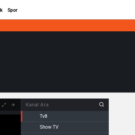
ık
Spor
Tv8
Show TV