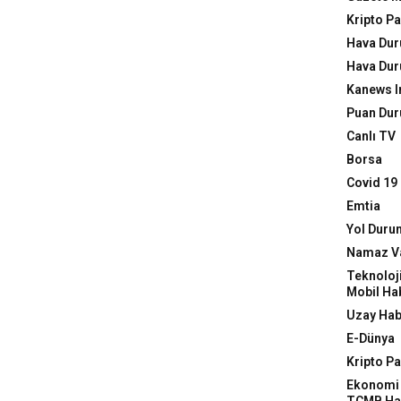
Kripto Pa
Hava Du
Hava Du
Kanews I
Puan Dur
Canlı TV
Borsa
Covid 19
Emtia
Yol Duru
Namaz Va
Teknoloj
Mobil Ha
Uzay Hab
E-Dünya
Kripto Pa
Ekonomi