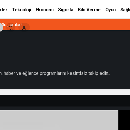
rler
Teknoloji
Ekonomi
Sigorta
Kilo Verme
Oyun
Sağl
 Oluşturulur?
lm, haber ve eğlence programlarını kesintisiz takip edin..