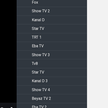
Fox
Show TV 2
Kanal D
Star TV
TRT 1
Eba TV
Show TV 3
Tv8
Star TV
Kanal D 3
Show TV 4
Beyaz TV 2
Eba TV 2