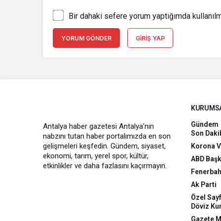
Bir dahaki sefere yorum yaptığımda kullanıl
YORUM GÖNDER
GIRIŞ YAP
KURUMS
Gündem
Antalya haber gazetesi Antalya’nın
Son Daki
nabzını tutan haber portalımızda en son
gelişmeleri keşfedin. Gündem, siyaset,
Korona V
ekonomi, tarım, yerel spor, kültür,
ABD Başk
etkinlikler ve daha fazlasını kaçırmayın.
Fenerba
Ak Parti
Özel Sayf
Döviz Kur
Gazete M