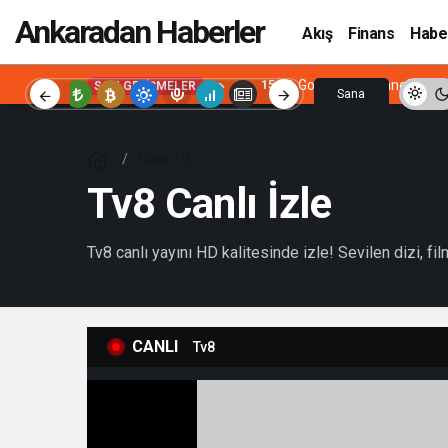
Ankaradan Haberler
Akış
Finans
Habe
15:26
Google Bilgi Paneli Nasıl
SON GELIŞMELER
Sana
Özel
Canlı TV
Tv8 Canlı İzle
Tv8 canlı yayını HD kalitesinde izle! Sevilen dizi, fi
CANLI
Tv8