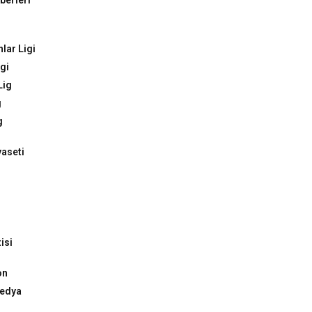
erleri
lar Ligi
gi
Lig
g
g
yaseti
isi
on
Medya