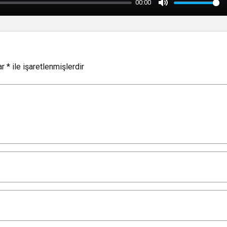
00:00
Mute
ar
*
ile işaretlenmişlerdir