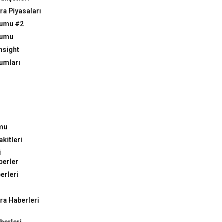
ra Piyasaları
rumu #2
rumu
nsight
umları
mu
kitleri
i
berler
erleri
ra Haberleri