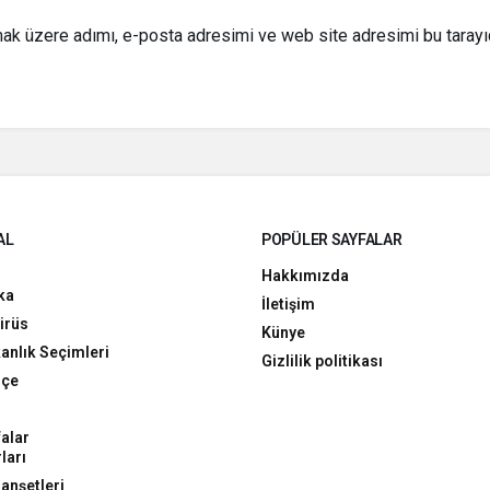
mak üzere adımı, e-posta adresimi ve web site adresimi bu tarayı
AL
POPÜLER SAYFALAR
Hakkımızda
ka
İletişim
irüs
Künye
anlık Seçimleri
Gizlilik politikası
hçe
alar
ları
anşetleri