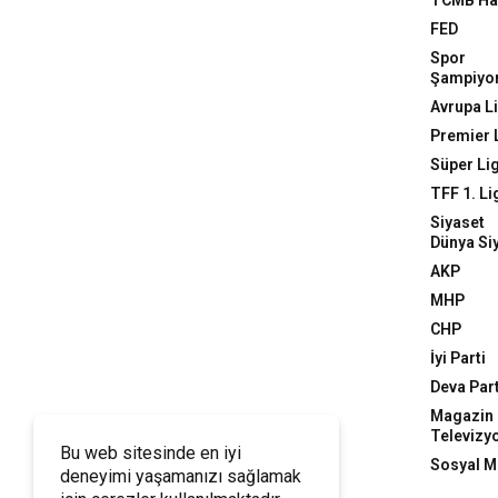
TCMB Hab
FED
Spor
Şampiyon
Avrupa Li
Premier 
Süper Li
TFF 1. Li
Siyaset
Dünya Si
AKP
MHP
CHP
İyi Parti
Deva Part
Magazin
Televizy
Bu web sitesinde en iyi
Sosyal 
deneyimi yaşamanızı sağlamak