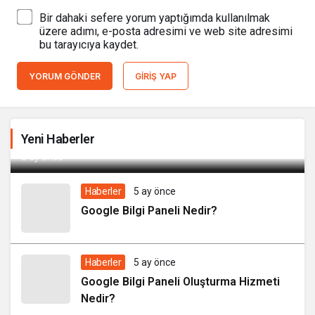
Bir dahaki sefere yorum yaptığımda kullanılmak
üzere adımı, e-posta adresimi ve web site adresimi
bu tarayıcıya kaydet.
YORUM GÖNDER
GIRIŞ YAP
Yeni Haberler
Google Bilgi Paneli Nasıl Oluşturulur?
5 ay önce
Haberler
5 ay önce
Google Bilgi Paneli Nedir?
Haberler
5 ay önce
Google Bilgi Paneli Oluşturma Hizmeti
Nedir?