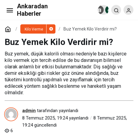
Ankaradan
Bira Kilo Verdirir mi?
Paylaş
Yorum Yap
Haberler
Buz Yemek Kilo Verdirir mi?
Kilo Verme
Buz Yemek Kilo Verdirir mi?
Buz yemek, düşük kalorili olması nedeniyle bazı kişilerce
kilo vermek için tercih edilse de bu davranışın bilimsel
olarak anlamlı bir etkisi bulunmamaktadır. Diş sağlığı ve
demir eksikliği gibi riskler göz önüne alındığında, buz
tüketimi kontrollü yapılmalı ve zayıflamak için tercih
edilecek yöntem sağlıklı beslenme ve hareketli yaşam
olmalıdır.
admin
tarafından yayınlandı
8 Temmuz 2025, 19:24
yayınlandı
8 Temmuz 2025,
19:24
güncellendi
6