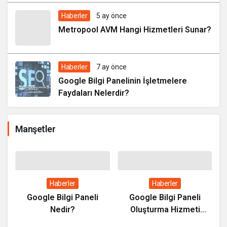
Haberler
5 ay önce
Metropool AVM Hangi Hizmetleri Sunar?
Haberler
7 ay önce
Google Bilgi Panelinin İşletmelere
Faydaları Nelerdir?
Manşetler
Haberler
Haberler
ıl
Google Bilgi Paneli
Google Bilgi Paneli
Nedir?
Oluşturma Hizmeti
Nedir?